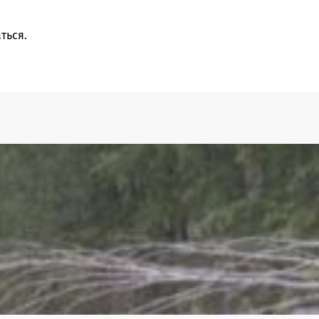
ться
.