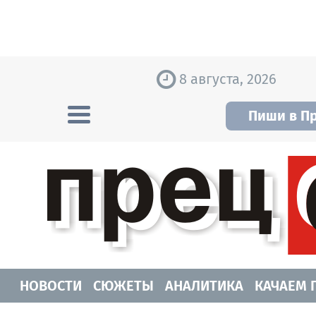
Skip to content
8 августа, 2026
Пиши в П
Прецедент TV
Самые актуальные новости Новосибирск
НОВОСТИ
СЮЖЕТЫ
АНАЛИТИКА
КАЧАЕМ 