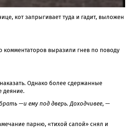
ице, кот запрыгивает туда и гадит, выложен
во комментаторов выразили гнев по поводу
 наказать. Однако более сдержанные
е деяние.
рать —и ему под дверь. Доходчивее
, —
замечание парню, «тихой сапой» снял и