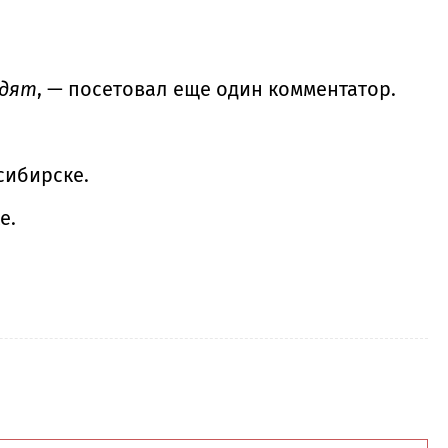
адят
, — посетовал еще один комментатор.
сибирске.
е.