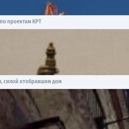
 по проектам КРТ
, силой отобравшим дом