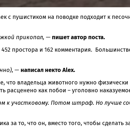
ек с пушистиком на поводке подходит к песочн
ожкой прикопал,
—
пишет автор поста.
л 452 простора и 162 комментария. Большинст
нно)
, —
написал некто Alex.
хе, что владельца животного нужно физически
ыть расценено как побои – уголовно наказуемо
ом к участковому. Потом штраф. Но лучше соб
а за то, что он, вместо того, чтобы сделать 