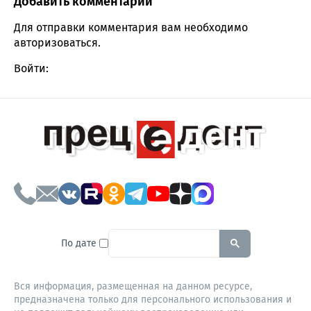
Добавить комментарий
Comment section
Для отправки комментария вам необходимо
авторизоваться
.
Войти:
To search this site, enter a sear
По дате
Вся информация, размещенная на данном ресурсе,
предназначена только для персонального использования и