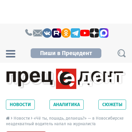
Skip to content
Пиши в Прецедент
Прецедент TV
Самые актуальные новости Новосибирска и
Новосибирской области. Читайте свежие
НОВОСТИ
АНАЛИТИКА
СЮЖЕТЫ
новости на сайте сетевого издания
Precedent.
Новости
«Чё ты, лошадь, делаешь?» — в Новосибирске
неадекватный водитель напал на журналиста