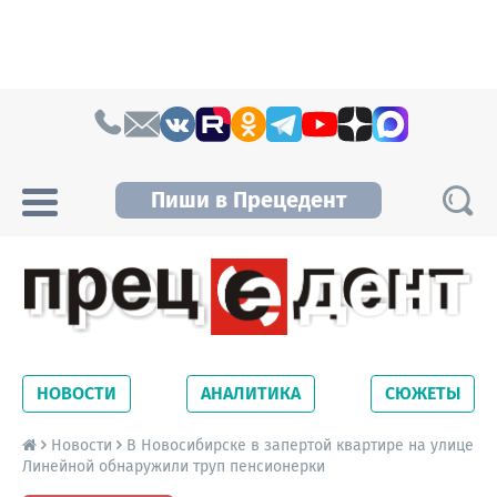
Skip to content
Пиши в Прецедент
Прецедент TV
Самые актуальные новости Новосибирска и
Новосибирской области. Читайте свежие
НОВОСТИ
АНАЛИТИКА
СЮЖЕТЫ
новости на сайте сетевого издания
Precedent.
Новости
В Новосибирске в запертой квартире на улице
Линейной обнаружили труп пенсионерки