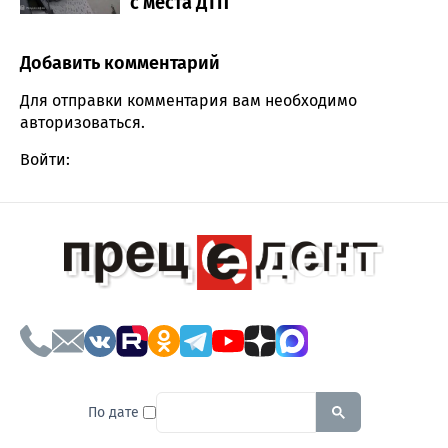
с места ДТП
Добавить комментарий
Comment section
Для отправки комментария вам необходимо
авторизоваться
.
Войти:
To search this site, enter a sear
По дате