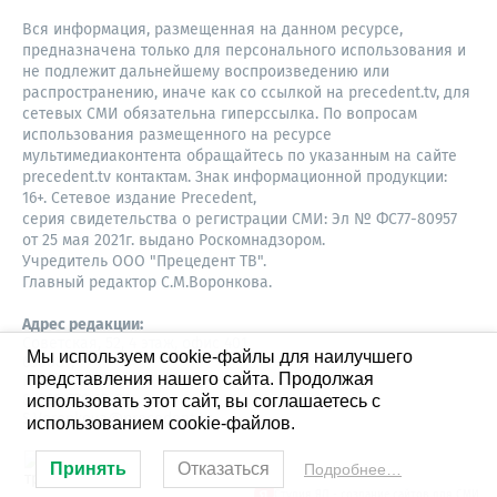
Вся информация, размещенная на данном ресурсе,
предназначена только для персонального использования и
не подлежит дальнейшему воспроизведению или
распространению, иначе как со ссылкой на precedent.tv, для
сетевых СМИ обязательна гиперссылка. По вопросам
использования размещенного на ресурсе
мультимедиаконтента обращайтесь по указанным на сайте
precedent.tv контактам. Знак информационной продукции:
16+. Сетевое издание Precedent,
серия свидетельства о регистрации СМИ: Эл № ФС77-80957
от 25 мая 2021г. выдано Роскомнадзором.
Учредитель ООО "Прецедент ТВ".
Главный редактор С.М.Воронкова.
Адрес редакции:
Советская, 52, 4 этаж, офис 401
Мы используем cookie-файлы для наилучшего
630087,
представления нашего сайта. Продолжая
Новосибирск
8-960-779-12-96,
использовать этот сайт, вы соглашаетесь с
S.Voronkova@precedent.tv
использованием cookie-файлов.
Принять
Отказаться
Подробнее…
Студия ЯЛ - создание сайтов для СМИ