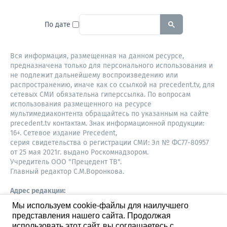
To search this site, enter a sear
По дате
Вся информация, размещенная на данном ресурсе,
предназначена только для персонального использования и
не подлежит дальнейшему воспроизведению или
распространению, иначе как со ссылкой на precedent.tv, для
сетевых СМИ обязательна гиперссылка. По вопросам
использования размещенного на ресурсе
мультимедиаконтента обращайтесь по указанным на сайте
precedent.tv контактам. Знак информационной продукции:
16+. Сетевое издание Precedent,
серия свидетельства о регистрации СМИ: Эл № ФС77-80957
от 25 мая 2021г. выдано Роскомнадзором.
Учредитель ООО "Прецедент ТВ".
Главный редактор С.М.Воронкова.
Адрес редакции:
Советская, 52, 4 этаж, офис 401
Мы используем cookie-файлы для наилучшего
630087,
представления нашего сайта. Продолжая
Новосибирск
8-960-779-12-96,
использовать этот сайт, вы соглашаетесь с