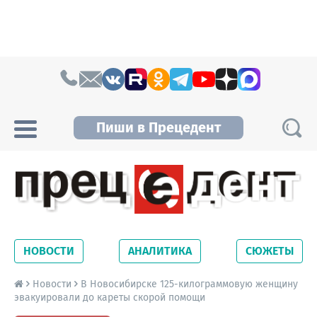
Skip to content
Пиши в Прецедент
Прецедент TV
Самые актуальные новости Новосибирска и
Новосибирской области. Читайте свежие
НОВОСТИ
АНАЛИТИКА
СЮЖЕТЫ
новости на сайте сетевого издания
Precedent.
Новости
В Новосибирске 125-килограммовую женщину
эвакуировали до кареты скорой помощи