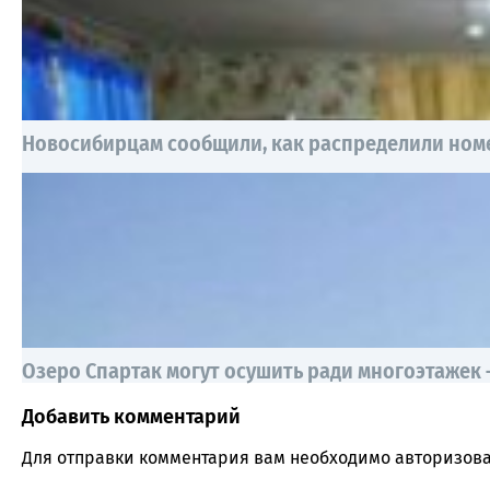
Новосибирцам сообщили, как распределили номе
Озеро Спартак могут осушить ради многоэтажек
Добавить комментарий
Comment section
Для отправки комментария вам необходимо
авторизова