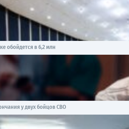
е обойдется в 6,2 млн
нчания у двух бойцов СВО