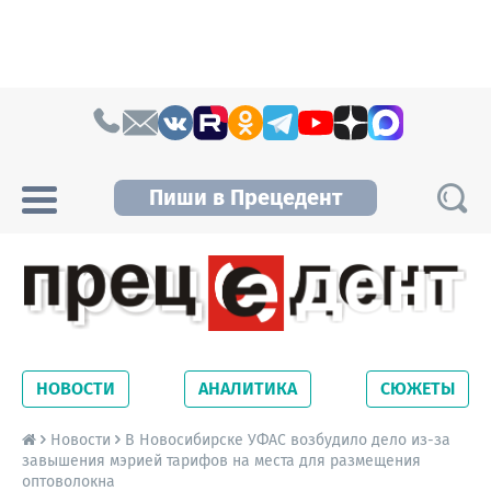
Skip to content
Пиши в Прецедент
Прецедент TV
Самые актуальные новости Новосибирска и
Новосибирской области. Читайте свежие
НОВОСТИ
АНАЛИТИКА
СЮЖЕТЫ
новости на сайте сетевого издания
Precedent.
Новости
В Новосибирске УФАС возбудило дело из-за
завышения мэрией тарифов на места для размещения
оптоволокна