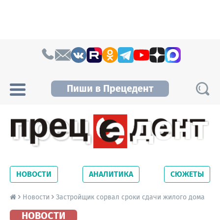
Skip to content
Пиши в Прецедент
Прецедент TV
Самые актуальные новости Новосибирска и
Новосибирской области. Читайте свежие
НОВОСТИ
АНАЛИТИКА
СЮЖЕТЫ
новости на сайте сетевого издания
Precedent.
Новости
Застройщик сорвал сроки сдачи жилого дома
НОВОСТИ