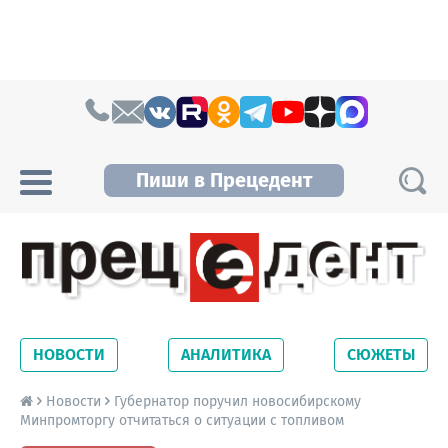
Skip to content
Пиши в Прецедент
Прецедент TV
Самые актуальные новости Новосибирска и
Новосибирской области. Читайте свежие
НОВОСТИ
АНАЛИТИКА
СЮЖЕТЫ
новости на сайте сетевого издания
Precedent.
Новости
Губернатор поручил новосибирскому
Минпромторгу отчитаться о ситуации с топливом