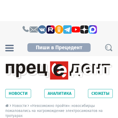
Skip to content
Пиши в Прецедент
Прецедент TV
Самые актуальные новости Новосибирска и
Новосибирской области. Читайте свежие
НОВОСТИ
АНАЛИТИКА
СЮЖЕТЫ
новости на сайте сетевого издания
Precedent.
Новости
«Невозможно пройти»: новосибирцы
пожаловались на нагромождение электросамокатов на
тротуарах