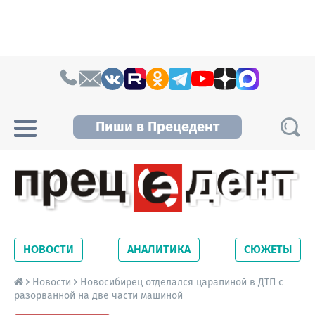
Skip to content
Пиши в Прецедент
Прецедент TV
Самые актуальные новости Новосибирска и
Новосибирской области. Читайте свежие
НОВОСТИ
АНАЛИТИКА
СЮЖЕТЫ
новости на сайте сетевого издания
Precedent.
Новости
Новосибирец отделался царапиной в ДТП с
разорванной на две части машиной