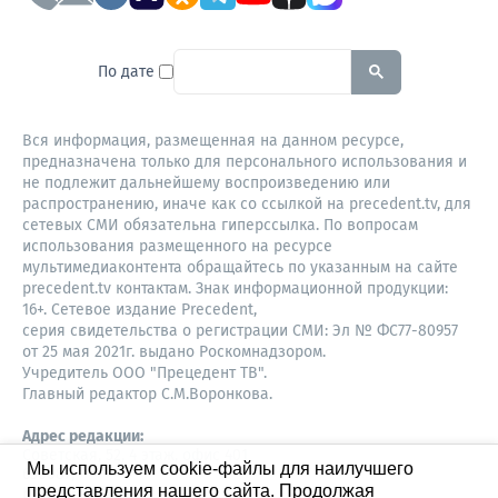
To search this site, enter a sear
По дате
Вся информация, размещенная на данном ресурсе,
предназначена только для персонального использования и
не подлежит дальнейшему воспроизведению или
распространению, иначе как со ссылкой на precedent.tv, для
сетевых СМИ обязательна гиперссылка. По вопросам
использования размещенного на ресурсе
мультимедиаконтента обращайтесь по указанным на сайте
precedent.tv контактам. Знак информационной продукции:
16+. Сетевое издание Precedent,
серия свидетельства о регистрации СМИ: Эл № ФС77-80957
от 25 мая 2021г. выдано Роскомнадзором.
Учредитель ООО "Прецедент ТВ".
Главный редактор С.М.Воронкова.
Адрес редакции:
Советская, 52, 4 этаж, офис 401
Мы используем cookie-файлы для наилучшего
630087,
представления нашего сайта. Продолжая
Новосибирск