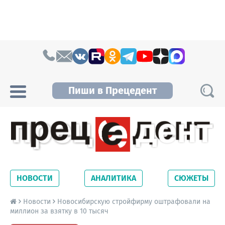
Skip to content
Пиши в Прецедент
Прецедент TV
Самые актуальные новости Новосибирска и
Новосибирской области. Читайте свежие
НОВОСТИ
АНАЛИТИКА
СЮЖЕТЫ
новости на сайте сетевого издания
Precedent.
Новости
Новосибирскую стройфирму оштрафовали на
миллион за взятку в 10 тысяч