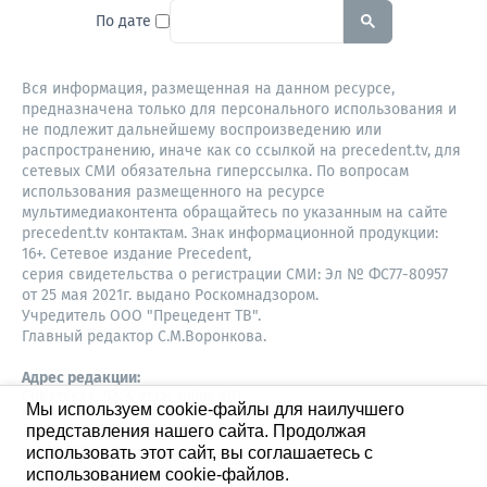
To search this site, enter a sear
По дате
Вся информация, размещенная на данном ресурсе,
предназначена только для персонального использования и
не подлежит дальнейшему воспроизведению или
распространению, иначе как со ссылкой на precedent.tv, для
сетевых СМИ обязательна гиперссылка. По вопросам
использования размещенного на ресурсе
мультимедиаконтента обращайтесь по указанным на сайте
precedent.tv контактам. Знак информационной продукции:
16+. Сетевое издание Precedent,
серия свидетельства о регистрации СМИ: Эл № ФС77-80957
от 25 мая 2021г. выдано Роскомнадзором.
Учредитель ООО "Прецедент ТВ".
Главный редактор С.М.Воронкова.
Адрес редакции:
Советская, 52, 4 этаж, офис 401
Мы используем cookie-файлы для наилучшего
630087,
представления нашего сайта. Продолжая
Новосибирск
8-960-779-12-96,
использовать этот сайт, вы соглашаетесь с
S.Voronkova@precedent.tv
использованием cookie-файлов.