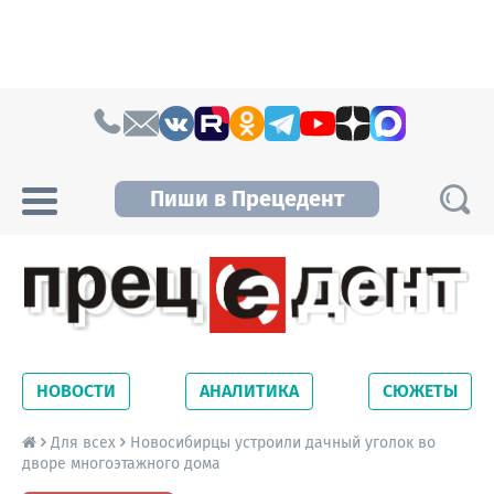
Skip to content
Пиши в Прецедент
Прецедент TV
Самые актуальные новости Новосибирска и
Новосибирской области. Читайте свежие
НОВОСТИ
АНАЛИТИКА
СЮЖЕТЫ
новости на сайте сетевого издания
Precedent.
Для всех
Новосибирцы устроили дачный уголок во
дворе многоэтажного дома