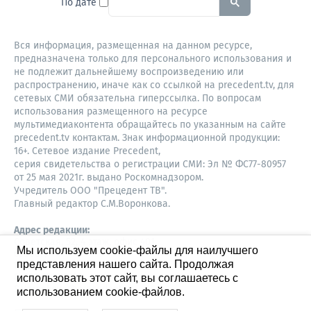
По дате
Вся информация, размещенная на данном ресурсе,
предназначена только для персонального использования и
не подлежит дальнейшему воспроизведению или
распространению, иначе как со ссылкой на precedent.tv, для
сетевых СМИ обязательна гиперссылка. По вопросам
использования размещенного на ресурсе
мультимедиаконтента обращайтесь по указанным на сайте
precedent.tv контактам. Знак информационной продукции:
16+. Сетевое издание Precedent,
серия свидетельства о регистрации СМИ: Эл № ФС77-80957
от 25 мая 2021г. выдано Роскомнадзором.
Учредитель ООО "Прецедент ТВ".
Главный редактор С.М.Воронкова.
Адрес редакции:
Советская, 52, 4 этаж, офис 401
Мы используем cookie-файлы для наилучшего
630087,
представления нашего сайта. Продолжая
Новосибирск
8-960-779-12-96,
использовать этот сайт, вы соглашаетесь с
S.Voronkova@precedent.tv
использованием cookie-файлов.