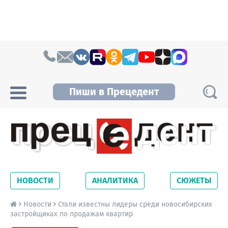
Skip to content
Пиши в Прецедент
Прецедент TV
Самые актуальные новости Новосибирска и
Новосибирской области. Читайте свежие
НОВОСТИ
АНАЛИТИКА
СЮЖЕТЫ
новости на сайте сетевого издания
Precedent.
Новости
Стали известны лидеры среди новосибирских
застройщиках по продажам квартир