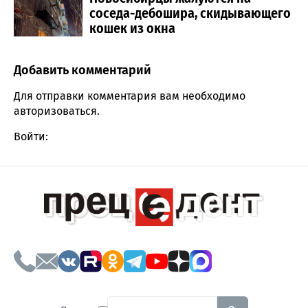
соседа-дебошира, скидывающего
кошек из окна
Добавить комментарий
Comment section
Для отправки комментария вам необходимо
авторизоваться
.
Войти:
To search this site, enter a sear