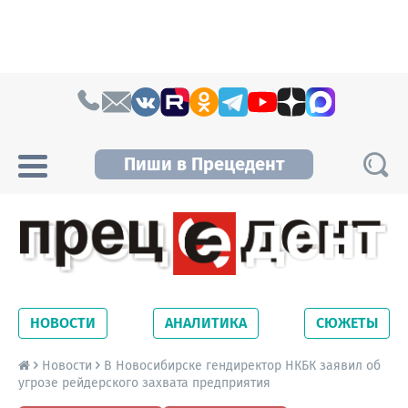
Skip to content
Пиши в Прецедент
Прецедент TV
Самые актуальные новости Новосибирска и
Новосибирской области. Читайте свежие
НОВОСТИ
АНАЛИТИКА
СЮЖЕТЫ
новости на сайте сетевого издания
Precedent.
Новости
В Новосибирске гендиректор НКБК заявил об
угрозе рейдерского захвата предприятия