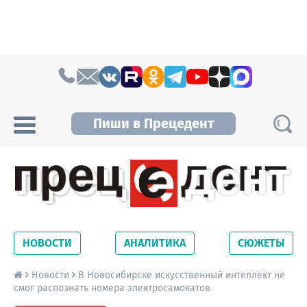
Skip to content
Пиши в Прецедент
Прецедент TV
Самые актуальные новости Новосибирска и
Новосибирской области. Читайте свежие
НОВОСТИ
АНАЛИТИКА
СЮЖЕТЫ
новости на сайте сетевого издания
Precedent.
Новости
В Новосибирске искусственный интеллект не
смог распознать номера электросамокатов