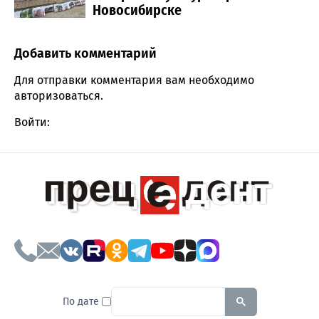
Новосибирске
Добавить комментарий
Comment section
Для отправки комментария вам необходимо
авторизоваться
.
Войти:
To search this site, enter a sear
По дате