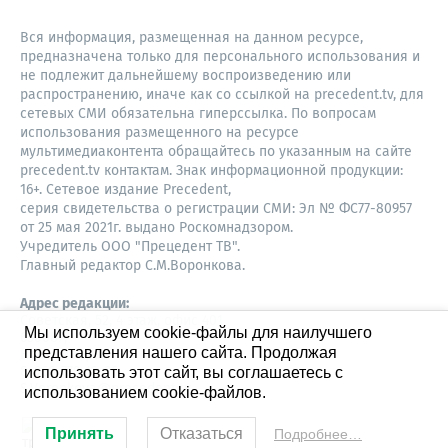
Вся информация, размещенная на данном ресурсе,
предназначена только для персонального использования и
не подлежит дальнейшему воспроизведению или
распространению, иначе как со ссылкой на precedent.tv, для
сетевых СМИ обязательна гиперссылка. По вопросам
использования размещенного на ресурсе
мультимедиаконтента обращайтесь по указанным на сайте
precedent.tv контактам. Знак информационной продукции:
16+. Сетевое издание Precedent,
серия свидетельства о регистрации СМИ: Эл № ФС77-80957
от 25 мая 2021г. выдано Роскомнадзором.
Учредитель ООО "Прецедент ТВ".
Главный редактор С.М.Воронкова.
Адрес редакции:
Советская, 52, 4 этаж, офис 401
Мы используем cookie-файлы для наилучшего
630087,
представления нашего сайта. Продолжая
Новосибирск
8-960-779-12-96,
использовать этот сайт, вы соглашаетесь с
S.Voronkova@precedent.tv
использованием cookie-файлов.
Принять
Отказаться
Подробнее…