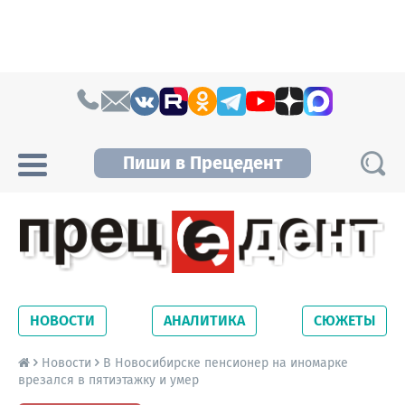
Skip to content
Пиши в Прецедент
Прецедент TV
Самые актуальные новости Новосибирска и
Новосибирской области. Читайте свежие
НОВОСТИ
АНАЛИТИКА
СЮЖЕТЫ
новости на сайте сетевого издания
Precedent.
Новости
В Новосибирске пенсионер на иномарке
врезался в пятиэтажку и умер