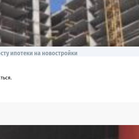
осту ипотеки на новостройки
ться
.