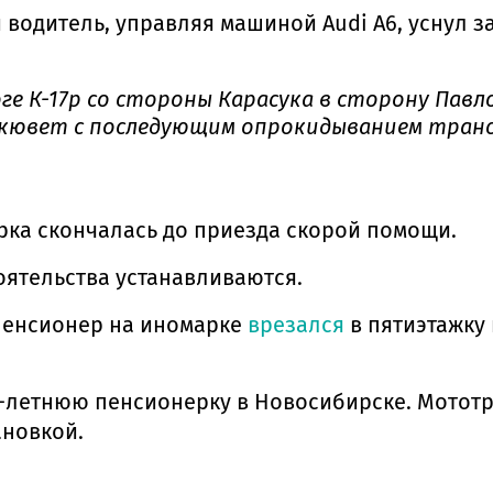
водитель, управляя машиной Audi A6, уснул за
е К-17р со стороны Карасука в сторону Павлод
я кювет с последующим опрокидыванием тран
ирка скончалась до приезда скорой помощи.
оятельства устанавливаются.
пенсионер на иномарке
врезался
в пятиэтажку
-летнюю пенсионерку в Новосибирске. Мототр
ановкой.