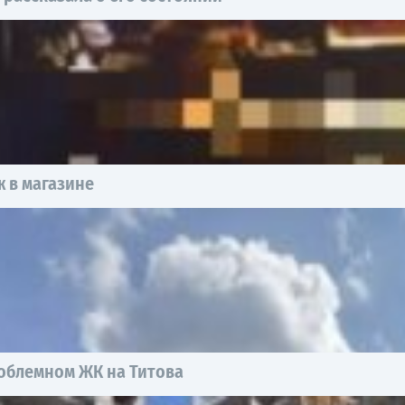
 в магазине
роблемном ЖК на Титова