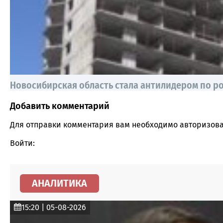
Новосибирская область стала антилидером по р
Добавить комментарий
Comment section
Для отправки комментария вам необходимо
авторизова
Войти:
АНАЛИТИКА
15:20 | 05-08-2026