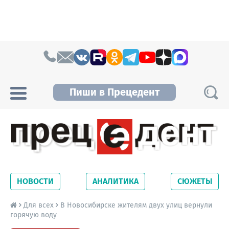
Skip to content
Пиши в Прецедент
Прецедент TV
Самые актуальные новости Новосибирска и
Новосибирской области. Читайте свежие
НОВОСТИ
АНАЛИТИКА
СЮЖЕТЫ
новости на сайте сетевого издания
Precedent.
Для всех
В Новосибирске жителям двух улиц вернули
горячую воду