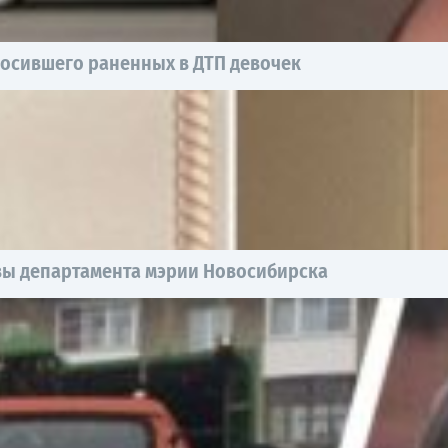
росившего раненных в ДТП девочек
авы департамента мэрии Новосибирска