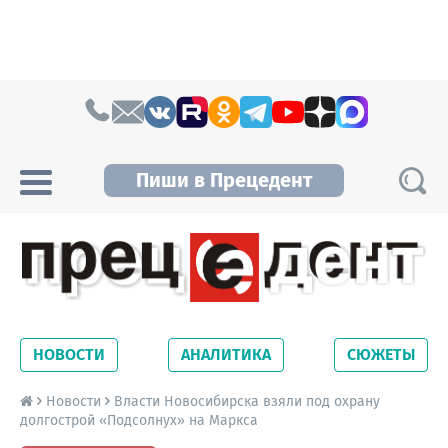
Skip to content
Пиши в Прецедент
Прецедент TV
Самые актуальные новости Новосибирска и
Новосибирской области. Читайте свежие
НОВОСТИ
АНАЛИТИКА
СЮЖЕТЫ
новости на сайте сетевого издания
Precedent.
Новости
Власти Новосибирска взяли под охрану
долгострой «Подсолнух» на Маркса