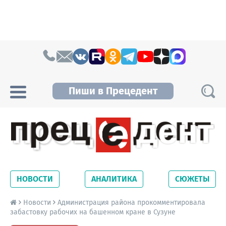
Skip to content
Пиши в Прецедент
Прецедент TV
Самые актуальные новости Новосибирска и
Новосибирской области. Читайте свежие
НОВОСТИ
АНАЛИТИКА
СЮЖЕТЫ
новости на сайте сетевого издания
Precedent.
Новости
Администрация района прокомментировала
забастовку рабочих на башенном кране в Сузуне