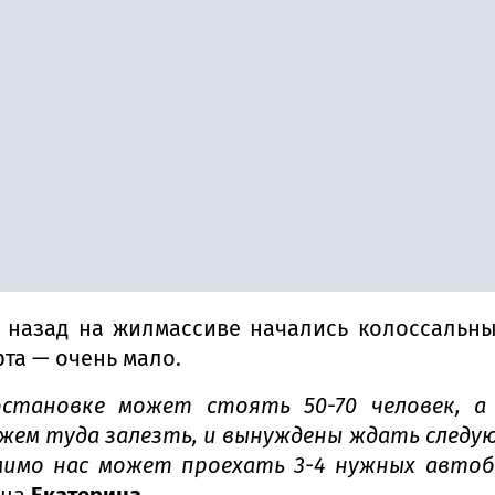
в назад на жилмассиве начались колоссальн
рта — очень мало.
остановке может стоять 50-70 человек, 
жем туда залезть, и вынуждены ждать следу
мимо нас может проехать 3-4 нужных автобу
ица
Екатерина
.