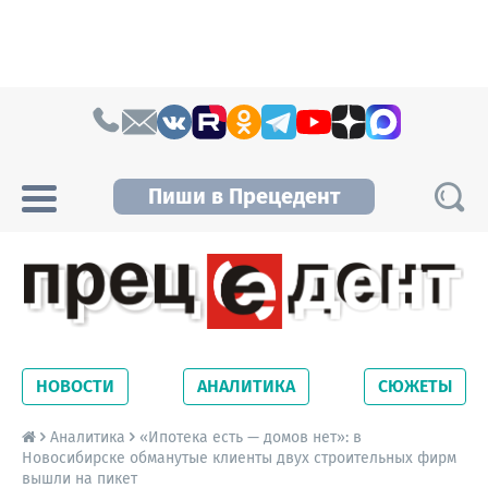
Skip to content
Пиши в Прецедент
Прецедент TV
Самые актуальные новости Новосибирска и
Новосибирской области. Читайте свежие
НОВОСТИ
АНАЛИТИКА
СЮЖЕТЫ
новости на сайте сетевого издания
Precedent.
Аналитика
«Ипотека есть — домов нет»: в
Новосибирске обманутые клиенты двух строительных фирм
вышли на пикет