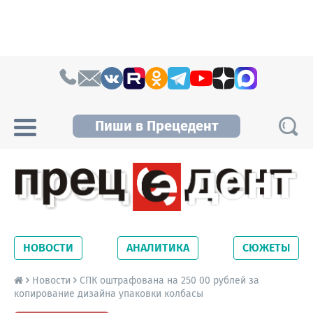
Skip to content
Пиши в Прецедент
Прецедент TV
Самые актуальные новости Новосибирска и
Новосибирской области. Читайте свежие
НОВОСТИ
АНАЛИТИКА
СЮЖЕТЫ
новости на сайте сетевого издания
Precedent.
Новости
СПК оштрафована на 250 00 рублей за
копирование дизайна упаковки колбасы