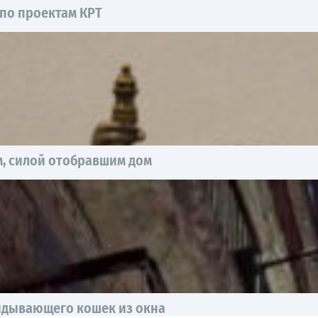
 по проектам КРТ
, силой отобравшим дом
идывающего кошек из окна